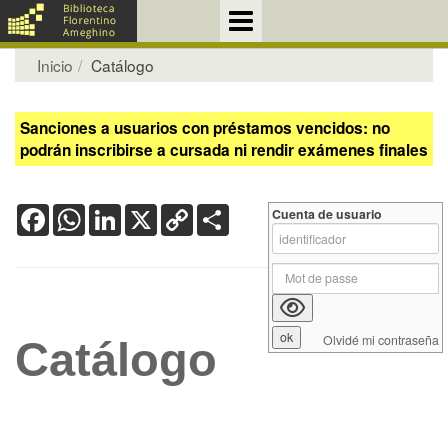
Inicio
Catálogo
Sanciones a usuarios con préstamos vencidos: no
podrán inscribirse a cursada ni rendir exámenes finales
Facebook
WhatsApp
LinkedIn
X
Copy
Share
Cuenta de usuario
Link
Olvidé mi contraseña
Catálogo