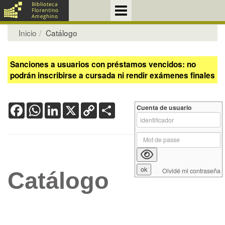
Inicio
Catálogo
Sanciones a usuarios con préstamos vencidos: no
podrán inscribirse a cursada ni rendir exámenes finales
Facebook
WhatsApp
LinkedIn
X
Copy
Share
Cuenta de usuario
Link
Olvidé mi contraseña
Catálogo