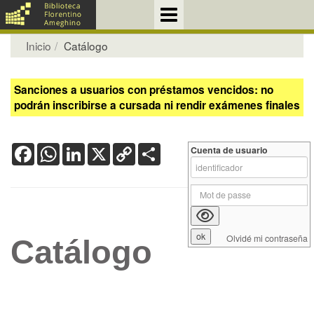
Inicio
Catálogo
Sanciones a usuarios con préstamos vencidos: no
podrán inscribirse a cursada ni rendir exámenes finales
Facebook
WhatsApp
LinkedIn
X
Copy
Share
Cuenta de usuario
Link
Olvidé mi contraseña
Catálogo