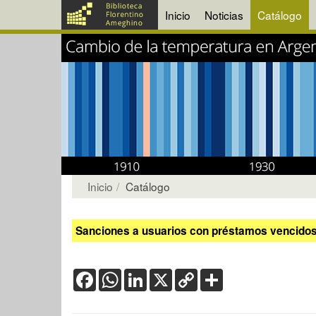
Inicio
Noticias
Catálogo
Inicio
Catálogo
Sanciones a usuarios con préstamos vencidos:
Facebook
WhatsApp
LinkedIn
X
Copy
Share
Link