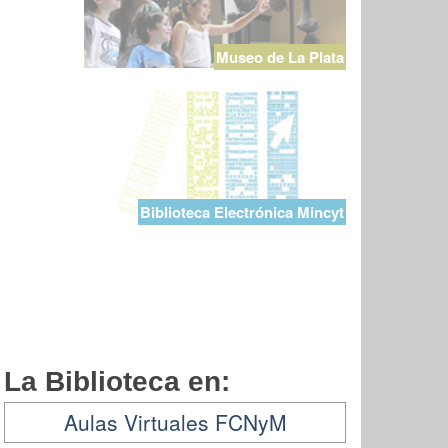
Museo de La Plata
Biblioteca Electrónica Mincyt
La Biblioteca en:
Aulas Virtuales FCNyM