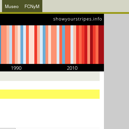
Museo
FCNyM