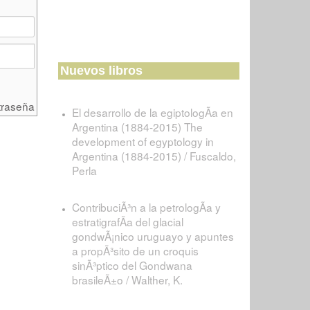
Nuevos libros
traseña
El desarrollo de la egiptologÃ­a en
Argentina (1884-2015) The
development of egyptology in
Argentina (1884-2015) / Fuscaldo,
Perla
ContribuciÃ³n a la petrologÃ­a y
estratigrafÃ­a del glacial
gondwÃ¡nico uruguayo y apuntes
a propÃ³sito de un croquis
sinÃ³ptico del Gondwana
brasileÃ±o / Walther, K.