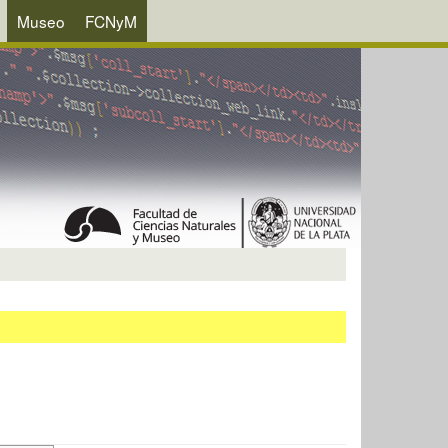
Museo
FCNyM