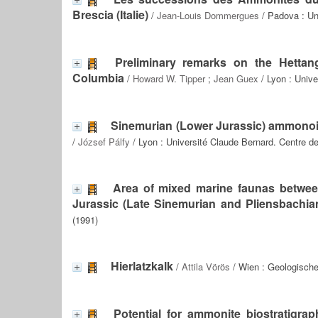
Brescia (Italie)
/
Jean-Louis Dommergues
/ Padova : Uni
Preliminary remarks on the Hettan
Columbia
/
Howard W. Tipper
;
Jean Guex
/ Lyon : Unive
Sinemurian (Lower Jurassic) ammonoid
/
József Pálfy
/ Lyon : Université Claude Bernard. Centre de
Area of mixed marine faunas between
Jurassic (Late Sinemurian and Pliensbachia
(1991)
Hierlatzkalk
/
Attila Vörös
/ Wien : Geologische
Potential for ammonite biostratigra