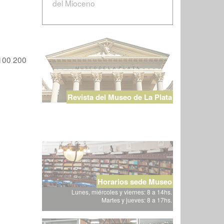
del Mioceno
100
200
Revista del Museo de La Plata
Horarios sede Museo
Lunes, miércoles y viernes: 8 a 14hs.
Martes y jueves: 8 a 17hs.