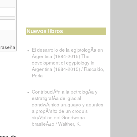
Nuevos libros
traseña
El desarrollo de la egiptologÃ­a en
Argentina (1884-2015) The
development of egyptology in
Argentina (1884-2015) / Fuscaldo,
Perla
ContribuciÃ³n a la petrologÃ­a y
estratigrafÃ­a del glacial
gondwÃ¡nico uruguayo y apuntes
a propÃ³sito de un croquis
sinÃ³ptico del Gondwana
brasileÃ±o / Walther, K.
lpes de