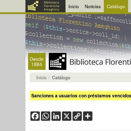
Inicio
Noticias
Catálogo
Inicio
Catálogo
Sanciones a usuarios con préstamos vencidos:
Facebook
WhatsApp
LinkedIn
X
Copy
Share
Link