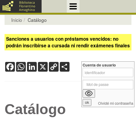
Inicio
Catálogo
Sanciones a usuarios con préstamos vencidos: no
podrán inscribirse a cursada ni rendir exámenes finales
Facebook
WhatsApp
LinkedIn
X
Copy
Share
Cuenta de usuario
Link
Olvidé mi contraseña
Catálogo