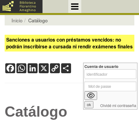
Inicio
Catálogo
Sanciones a usuarios con préstamos vencidos: no
podrán inscribirse a cursada ni rendir exámenes finales
Facebook
WhatsApp
LinkedIn
X
Copy
Share
Cuenta de usuario
Link
Olvidé mi contraseña
Catálogo