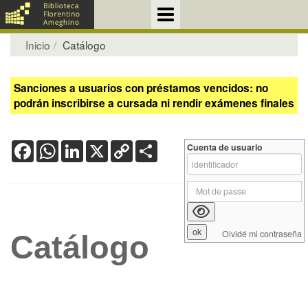
Inicio
Catálogo
Sanciones a usuarios con préstamos vencidos: no
podrán inscribirse a cursada ni rendir exámenes finales
Facebook
WhatsApp
LinkedIn
X
Copy
Share
Cuenta de usuario
Link
Olvidé mi contraseña
Catálogo