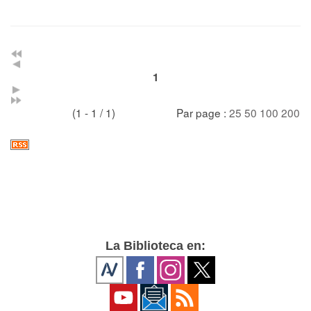
1
(1 - 1 / 1)
Par page :
25
50
100
200
La Biblioteca en: