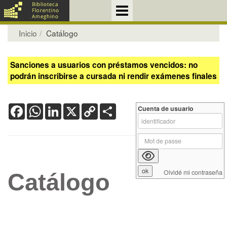
Inicio
Catálogo
Sanciones a usuarios con préstamos vencidos: no
podrán inscribirse a cursada ni rendir exámenes finales
Facebook
WhatsApp
LinkedIn
X
Copy
Share
Cuenta de usuario
Link
Olvidé mi contraseña
Catálogo