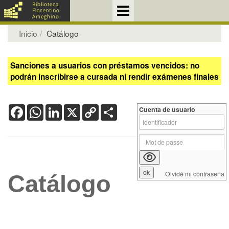
Inicio
Catálogo
Sanciones a usuarios con préstamos vencidos: no
podrán inscribirse a cursada ni rendir exámenes finales
Facebook
WhatsApp
LinkedIn
X
Copy
Share
Cuenta de usuario
Link
Olvidé mi contraseña
Catálogo