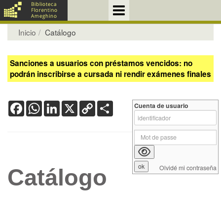
Inicio
Catálogo
Sanciones a usuarios con préstamos vencidos: no
podrán inscribirse a cursada ni rendir exámenes finales
Facebook
WhatsApp
LinkedIn
X
Copy
Share
Cuenta de usuario
Link
Olvidé mi contraseña
Catálogo