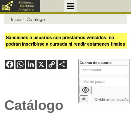
Inicio
Catálogo
Sanciones a usuarios con préstamos vencidos: no
podrán inscribirse a cursada ni rendir exámenes finales
Facebook
WhatsApp
LinkedIn
X
Copy
Share
Cuenta de usuario
Link
Olvidé mi contraseña
Catálogo