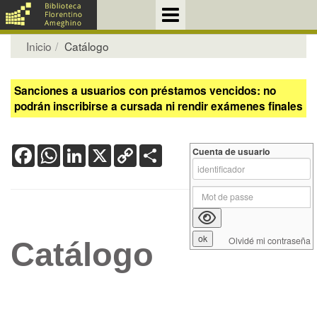
Inicio
Catálogo
Sanciones a usuarios con préstamos vencidos: no
podrán inscribirse a cursada ni rendir exámenes finales
Facebook
WhatsApp
LinkedIn
X
Copy
Share
Cuenta de usuario
Link
Olvidé mi contraseña
Catálogo