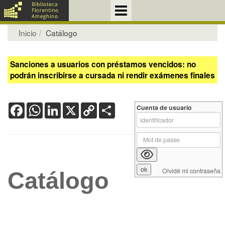
Inicio
Catálogo
Sanciones a usuarios con préstamos vencidos: no
podrán inscribirse a cursada ni rendir exámenes finales
Facebook
WhatsApp
LinkedIn
X
Copy
Share
Cuenta de usuario
Link
Olvidé mi contraseña
Catálogo