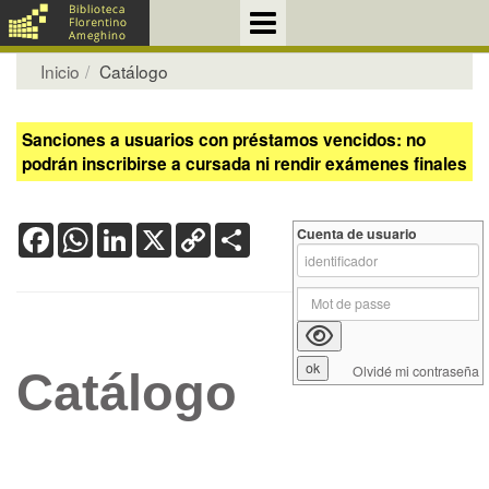
Inicio
Catálogo
Sanciones a usuarios con préstamos vencidos: no
podrán inscribirse a cursada ni rendir exámenes finales
Facebook
WhatsApp
LinkedIn
X
Copy
Share
Cuenta de usuario
Link
Olvidé mi contraseña
Catálogo