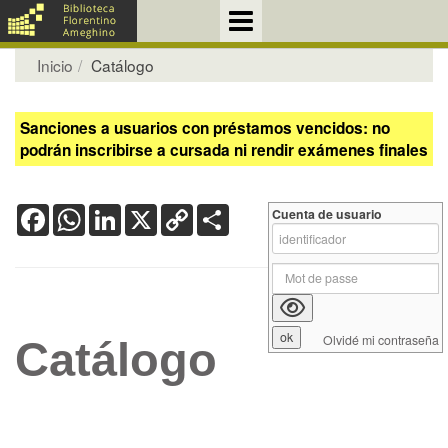
Inicio
Catálogo
Sanciones a usuarios con préstamos vencidos: no
podrán inscribirse a cursada ni rendir exámenes finales
Facebook
WhatsApp
LinkedIn
X
Copy
Share
Cuenta de usuario
Link
Olvidé mi contraseña
Catálogo