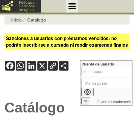
Inicio
Catálogo
Sanciones a usuarios con préstamos vencidos: no
podrán inscribirse a cursada ni rendir exámenes finales
Facebook
WhatsApp
LinkedIn
X
Copy
Share
Cuenta de usuario
Link
Olvidé mi contraseña
Catálogo