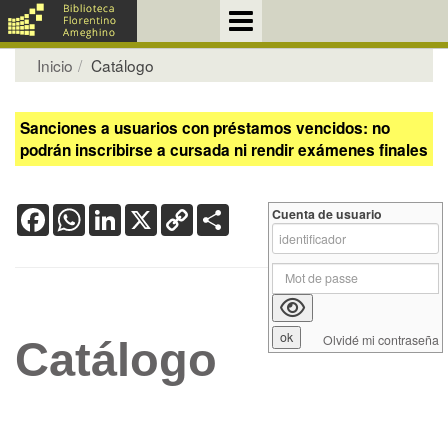
Inicio
Catálogo
Sanciones a usuarios con préstamos vencidos: no
podrán inscribirse a cursada ni rendir exámenes finales
Facebook
WhatsApp
LinkedIn
X
Copy
Share
Cuenta de usuario
Link
Olvidé mi contraseña
Catálogo