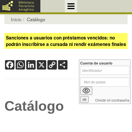
Inicio
Catálogo
Sanciones a usuarios con préstamos vencidos: no
podrán inscribirse a cursada ni rendir exámenes finales
Facebook
WhatsApp
LinkedIn
X
Copy
Share
Cuenta de usuario
Link
Olvidé mi contraseña
Catálogo