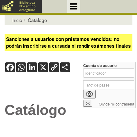
Inicio
Catálogo
Sanciones a usuarios con préstamos vencidos: no
podrán inscribirse a cursada ni rendir exámenes finales
Facebook
WhatsApp
LinkedIn
X
Copy
Share
Cuenta de usuario
Link
Olvidé mi contraseña
Catálogo