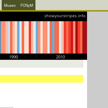
Museo
FCNyM