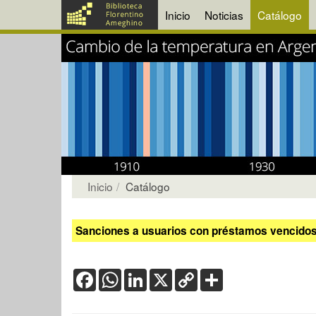
Inicio
Noticias
Catálogo
Inicio
Catálogo
Sanciones a usuarios con préstamos vencidos:
Facebook
WhatsApp
LinkedIn
X
Copy
Share
Link