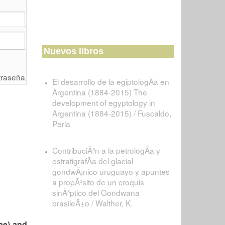
Nuevos libros
traseña
El desarrollo de la egiptologÃ­a en
Argentina (1884-2015) The
development of egyptology in
Argentina (1884-2015) / Fuscaldo,
Perla
ContribuciÃ³n a la petrologÃ­a y
estratigrafÃ­a del glacial
gondwÃ¡nico uruguayo y apuntes
a propÃ³sito de un croquis
sinÃ³ptico del Gondwana
brasileÃ±o / Walther, K.
ae) and