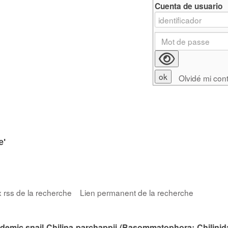
Cuenta de usuario
Olvidé mi con
e'
x rss de la recherche
Lien permanent de la recherche
ndemic snail Chilina parchappii (Basommatophora: Chilinid