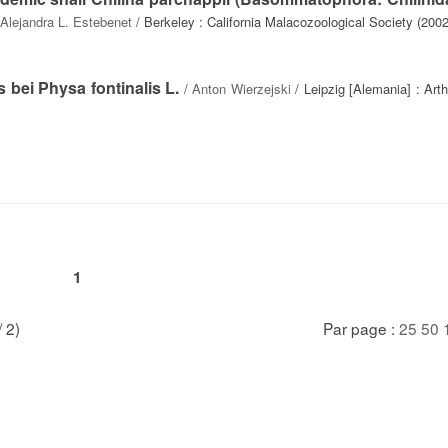
Alejandra L. Estebenet
/ Berkeley : California Malacozoological Society (2002
bei Physa fontinalis L.
/
Anton Wierzejski
/ Leipzig [Alemania] : Art
1
/ 2)
Par page :
25
50