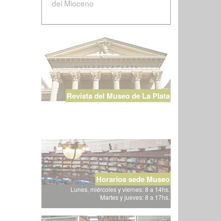
del Mioceno
Revista del Museo de La Plata
Horarios sede Museo
Lunes, miércoles y viernes: 8 a 14hs.
Martes y jueves: 8 a 17hs.