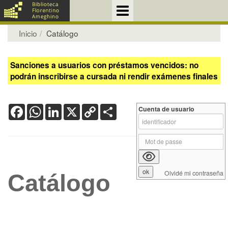
Inicio
Catálogo
Sanciones a usuarios con préstamos vencidos: no
podrán inscribirse a cursada ni rendir exámenes finales
Facebook
WhatsApp
LinkedIn
X
Copy
Share
Cuenta de usuario
Link
Olvidé mi contraseña
Catálogo