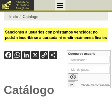
Inicio
Catálogo
Sanciones a usuarios con préstamos vencidos: no
podrán inscribirse a cursada ni rendir exámenes finales
Facebook
WhatsApp
LinkedIn
X
Copy
Share
Cuenta de usuario
Link
Olvidé mi contraseña
Catálogo