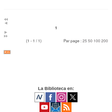
1
(1 - 1 / 1)
Par page :
25
50
100
200
La Biblioteca en: