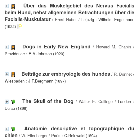
Über das Muskelgebiet des Nervus Facialis
beim Hund, nebst allgemeinen Betrachtungen über die
Facialis-Muskulatur
/
Ernst Huber
/ Leipzig : Wilhelm Engelmann
(1922)
Dogs in Early New England
/
Howard M. Chapin
/
Providence : E.A.Johnson (1920)
Beiträge zur embryologie des hundes
/
R. Bonnet
/
Wiesbaden : J.F.Bergmann (1897)
The Skull of the Dog
/
Walter E. Collinge
/ London :
Dulau (1896)
Anatomie descriptive et topographique du
chien
/
W. Ellenberger
/ Paris : C.Reinwald (1894)