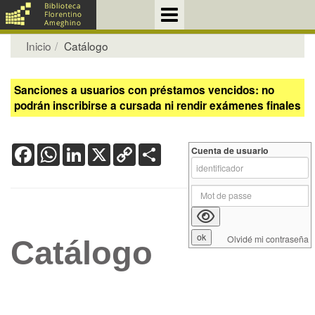
Inicio
Catálogo
Sanciones a usuarios con préstamos vencidos: no
podrán inscribirse a cursada ni rendir exámenes finales
Facebook
WhatsApp
LinkedIn
X
Copy
Share
Cuenta de usuario
Link
Olvidé mi contraseña
Catálogo