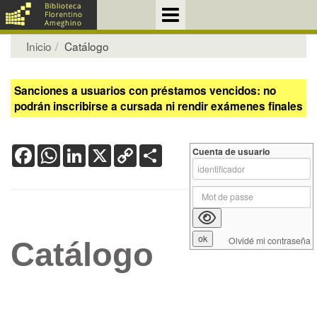
Inicio
Catálogo
Sanciones a usuarios con préstamos vencidos: no
podrán inscribirse a cursada ni rendir exámenes finales
Facebook
WhatsApp
LinkedIn
X
Copy
Share
Cuenta de usuario
Link
Olvidé mi contraseña
Catálogo