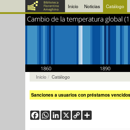
Inicio
Noticias
Catálogo
Inicio
Catálogo
Sanciones a usuarios con préstamos vencidos:
Facebook
WhatsApp
LinkedIn
X
Copy
Share
Link