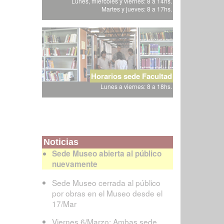
Lunes, miércoles y viernes: 8 a 14hs.
Martes y jueves: 8 a 17hs.
Horarios sede Facultad
Lunes a viernes: 8 a 18hs.
Noticias
Sede Museo abierta al público
nuevamente
Sede Museo cerrada al público
por obras en el Museo desde el
17/Mar
Viernes 6/Marzo: Ambas sede