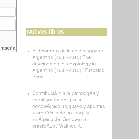
Nuevos libros
traseña
El desarrollo de la egiptologÃ­a en
Argentina (1884-2015) The
development of egyptology in
Argentina (1884-2015) / Fuscaldo,
Perla
ContribuciÃ³n a la petrologÃ­a y
estratigrafÃ­a del glacial
gondwÃ¡nico uruguayo y apuntes
a propÃ³sito de un croquis
sinÃ³ptico del Gondwana
brasileÃ±o / Walther, K.