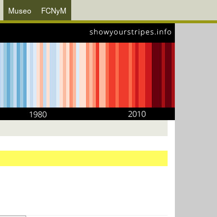
Museo
FCNyM