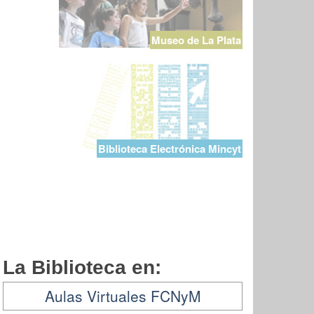
Museo de La Plata
Biblioteca Electrónica Mincyt
La Biblioteca en:
Aulas Virtuales FCNyM