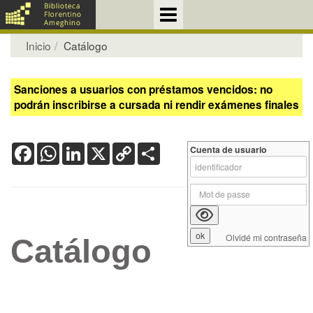
Inicio
Catálogo
Sanciones a usuarios con préstamos vencidos: no
podrán inscribirse a cursada ni rendir exámenes finales
Facebook
WhatsApp
LinkedIn
X
Copy
Share
Cuenta de usuario
Link
Olvidé mi contraseña
Catálogo