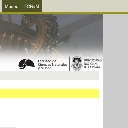
Museo
FCNyM