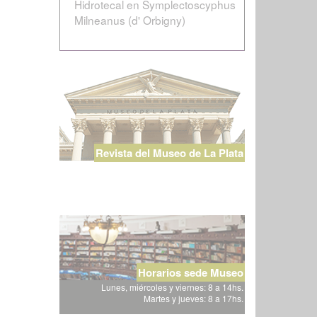
Hidrotecal en Symplectoscyphus
Milneanus (d' Orbigny)
Revista del Museo de La Plata
Horarios sede Museo
Lunes, miércoles y viernes: 8 a 14hs.
Martes y jueves: 8 a 17hs.