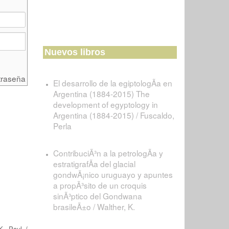
Nuevos libros
traseña
El desarrollo de la egiptologÃ­a en
Argentina (1884-2015) The
development of egyptology in
Argentina (1884-2015) / Fuscaldo,
Perla
ContribuciÃ³n a la petrologÃ­a y
estratigrafÃ­a del glacial
gondwÃ¡nico uruguayo y apuntes
a propÃ³sito de un croquis
sinÃ³ptico del Gondwana
brasileÃ±o / Walther, K.
K. Paul
/