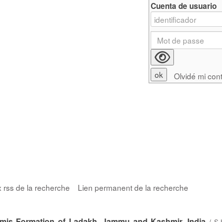
Cuenta de usuario
Olvidé mi con
x rss de la recherche
Lien permanent de la recherche
mis Formation of Ladakh, Jammu and Kashmir, India
/
S.