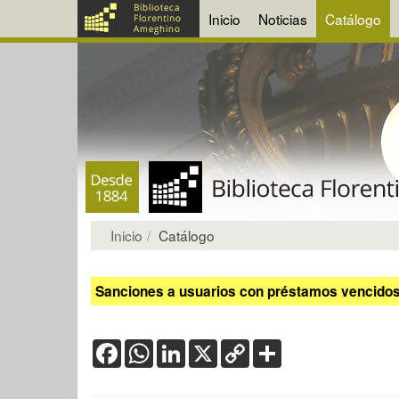
Inicio
Noticias
Catálogo
Inicio
Catálogo
Sanciones a usuarios con préstamos vencidos:
Facebook
WhatsApp
LinkedIn
X
Copy
Share
Link