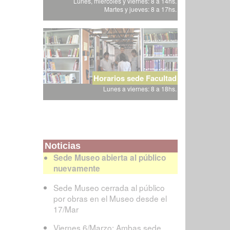
Lunes, miércoles y viernes: 8 a 14hs.
Martes y jueves: 8 a 17hs.
Horarios sede Facultad
Lunes a viernes: 8 a 18hs.
Noticias
Sede Museo abierta al público
nuevamente
Sede Museo cerrada al público
por obras en el Museo desde el
17/Mar
Viernes 6/Marzo: Ambas sede