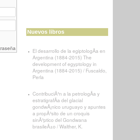
Nuevos libros
traseña
El desarrollo de la egiptologÃ­a en
Argentina (1884-2015) The
development of egyptology in
Argentina (1884-2015) / Fuscaldo,
Perla
ContribuciÃ³n a la petrologÃ­a y
estratigrafÃ­a del glacial
gondwÃ¡nico uruguayo y apuntes
a propÃ³sito de un croquis
sinÃ³ptico del Gondwana
brasileÃ±o / Walther, K.