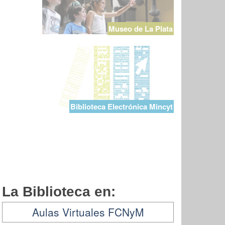
Museo de La Plata
Biblioteca Electrónica Mincyt
La Biblioteca en:
Aulas Virtuales FCNyM