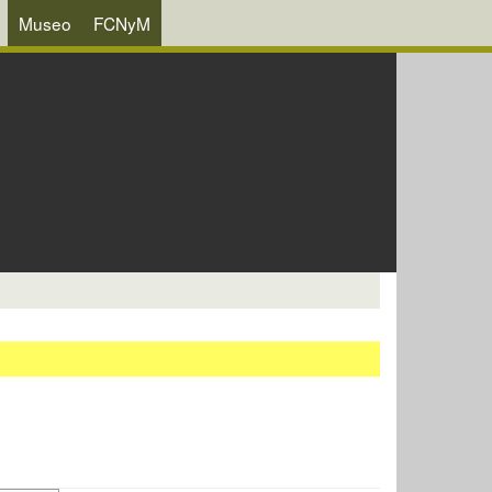
Museo
FCNyM