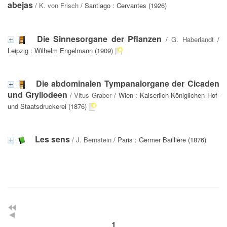
abejas
/
K. von Frisch
/ Santiago : Cervantes (1926)
Die Sinnesorgane der Pflanzen
/
G. Haberlandt
/
Leipzig : Wilhelm Engelmann (1909)
Die abdominalen Tympanalorgane der Cicaden
und Gryllodeen
/
Vitus Graber
/ Wien : Kaiserlich-Königlichen Hof-
und Staatsdruckerei (1876)
Les sens
/
J. Bernstein
/ Paris : Germer Baillière (1876)
1