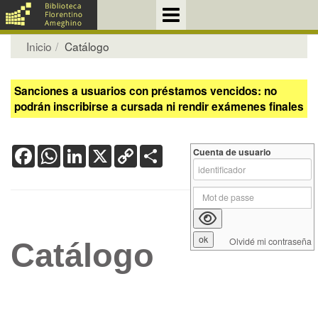
Inicio
Catálogo
Sanciones a usuarios con préstamos vencidos: no
podrán inscribirse a cursada ni rendir exámenes finales
Facebook
WhatsApp
LinkedIn
X
Copy
Share
Cuenta de usuario
Link
Olvidé mi contraseña
Catálogo