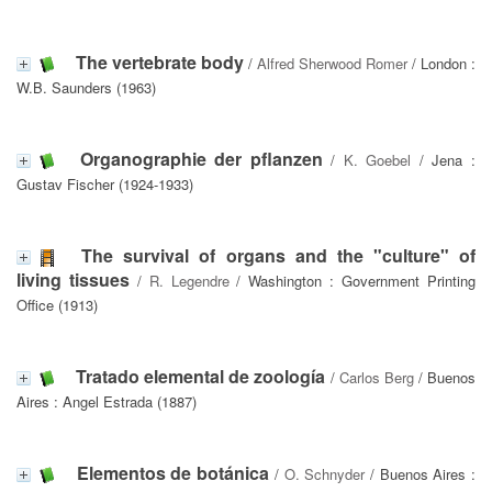
The vertebrate body
/
Alfred Sherwood Romer
/ London :
W.B. Saunders (1963)
Organographie der pflanzen
/
K. Goebel
/ Jena :
Gustav Fischer (1924-1933)
The survival of organs and the "culture" of
living tissues
/
R. Legendre
/ Washington : Government Printing
Office (1913)
Tratado elemental de zoología
/
Carlos Berg
/ Buenos
Aires : Angel Estrada (1887)
Elementos de botánica
/
O. Schnyder
/ Buenos Aires :