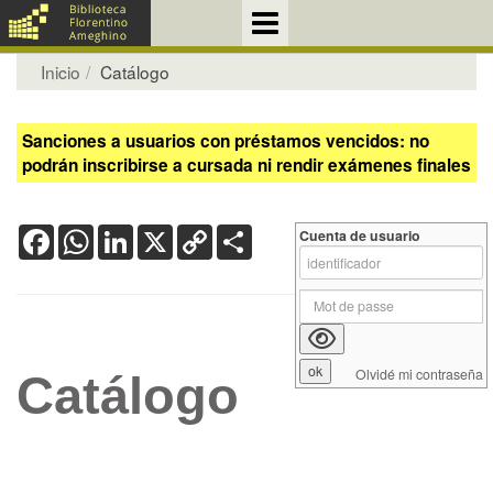
Inicio
Catálogo
Sanciones a usuarios con préstamos vencidos: no
podrán inscribirse a cursada ni rendir exámenes finales
Facebook
WhatsApp
LinkedIn
X
Copy
Share
Cuenta de usuario
Link
Olvidé mi contraseña
Catálogo