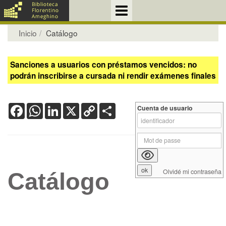
Inicio
Catálogo
Sanciones a usuarios con préstamos vencidos: no
podrán inscribirse a cursada ni rendir exámenes finales
Facebook
WhatsApp
LinkedIn
X
Copy
Share
Cuenta de usuario
Link
Olvidé mi contraseña
Catálogo