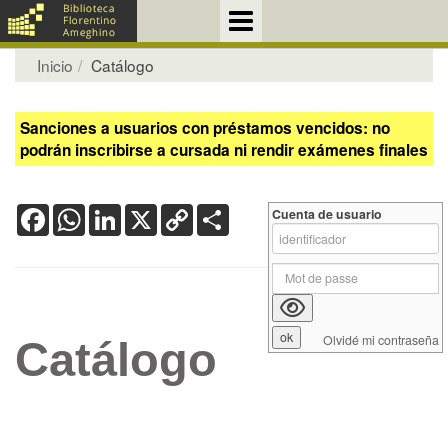
Inicio
Catálogo
Sanciones a usuarios con préstamos vencidos: no
podrán inscribirse a cursada ni rendir exámenes finales
Facebook
WhatsApp
LinkedIn
X
Copy
Share
Cuenta de usuario
Link
Olvidé mi contraseña
Catálogo