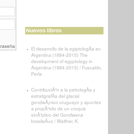
Nuevos libros
traseña
El desarrollo de la egiptologÃ­a en
Argentina (1884-2015) The
development of egyptology in
Argentina (1884-2015) / Fuscaldo,
Perla
ContribuciÃ³n a la petrologÃ­a y
estratigrafÃ­a del glacial
gondwÃ¡nico uruguayo y apuntes
a propÃ³sito de un croquis
sinÃ³ptico del Gondwana
brasileÃ±o / Walther, K.