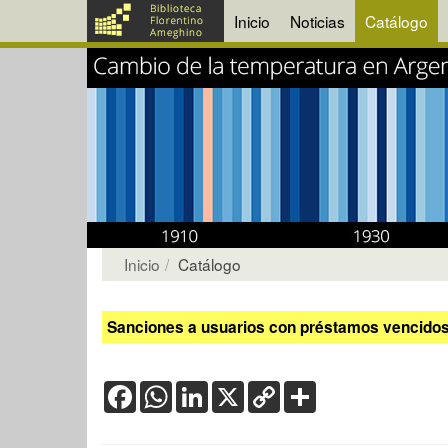
Inicio
Noticias
Catálogo
Inicio
Catálogo
Sanciones a usuarios con préstamos vencidos:
Facebook
WhatsApp
LinkedIn
X
Copy
Share
Link