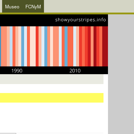
Museo
FCNyM