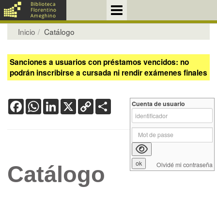
Inicio
Catálogo
Sanciones a usuarios con préstamos vencidos: no
podrán inscribirse a cursada ni rendir exámenes finales
Facebook
WhatsApp
LinkedIn
X
Copy
Share
Cuenta de usuario
Link
Olvidé mi contraseña
Catálogo