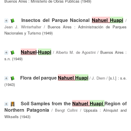
Buenos Aires : Ministerio de Obras Públicas (1949)
Insectos del Parque Nacional
Nahuel
Huapi
/
Jean J. Winterhalter
/ Buenos Aires : Administración de Parques
Nacionales y Turismo (1949)
Nahuel
-
Huapi
/
Alberto M. de Agostini
/ Buenos Aires :
s.n. (1949)
Flora del parque
Nahuel
Huapi
/
J. Diem
/ [s.l.] : s.e.
(1943)
Soil Samples from the
Nahuel
Huapi
Region of
Northern Patagonia
/
Bengt Collini
/ Uppsala : Almquist and
Wiksells (1943)