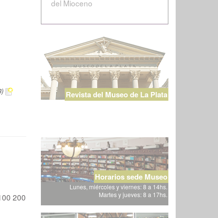
del Mioceno
3)
Revista del Museo de La Plata
Horarios sede Museo
Lunes, miércoles y viernes: 8 a 14hs.
Martes y jueves: 8 a 17hs.
100
200