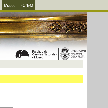
Museo
FCNyM