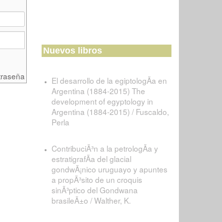
Nuevos libros
traseña
El desarrollo de la egiptologÃ­a en
Argentina (1884-2015) The
development of egyptology in
Argentina (1884-2015) / Fuscaldo,
Perla
ContribuciÃ³n a la petrologÃ­a y
estratigrafÃ­a del glacial
gondwÃ¡nico uruguayo y apuntes
a propÃ³sito de un croquis
sinÃ³ptico del Gondwana
brasileÃ±o / Walther, K.