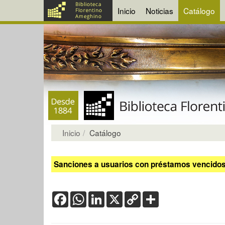
Inicio
Noticias
Catálogo
Inicio
Catálogo
Sanciones a usuarios con préstamos vencidos:
Facebook
WhatsApp
LinkedIn
X
Copy
Share
Link