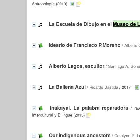
Antropología (2019)
La Escuela de Dibujo en el
Museo de 
Ideario de Francisco P.Moreno
/
Alberto 
Alberto Lagos, escultor
/
Santiago A. Bone
La Ballena Azul
/
Ricardo Bastida
/ 2017
Inakayal. La palabra reparadora
/ raw
Intercultural y Bilingüe (2015)
Our indigenous ancestors
/
Carolyne R. L