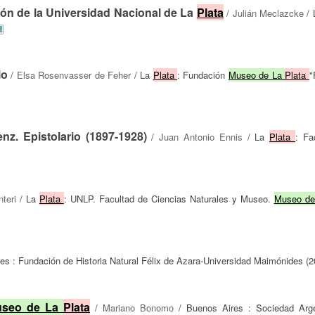
nción de la Universidad Nacional de La
Plata
/
Julián Meclazcke
/ 
lo
/
Elsa Rosenvasser de Feher
/ La
Plata
: Fundación
Museo de La
Plata
"
z. Epistolario (1897-1928)
/
Juan Antonio Ennis
/ La
Plata
: Fa
nteri
/ La
Plata
: UNLP. Facultad de Ciencias Naturales y Museo.
Museo d
es : Fundación de Historia Natural Félix de Azara-Universidad Maimónides (2
seo de La
Plata
/
Mariano Bonomo
/ Buenos Aires : Sociedad Arge