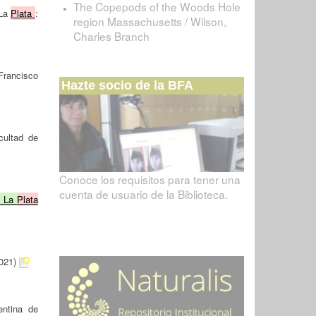
The Copepods of the Woods Hole
La
Plata
:
region Massachusetts / Wilson,
Charles Branch
Francisco
Hazte socio de la BFA
cultad de
Conoce los requisitos para tener una
cuenta de usuario de la Biblioteca.
e La
Plata
021)
ntina de