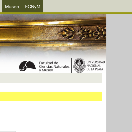
Museo
FCNyM