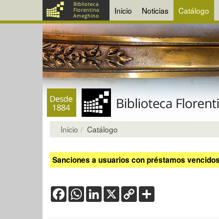
Inicio
Noticias
Catálogo
Inicio
Catálogo
Sanciones a usuarios con préstamos vencidos:
Facebook
WhatsApp
LinkedIn
X
Copy
Share
Link