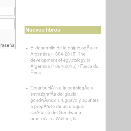
Nuevos libros
traseña
El desarrollo de la egiptologÃ­a en
Argentina (1884-2015) The
development of egyptology in
Argentina (1884-2015) / Fuscaldo,
Perla
ContribuciÃ³n a la petrologÃ­a y
estratigrafÃ­a del glacial
gondwÃ¡nico uruguayo y apuntes
a propÃ³sito de un croquis
sinÃ³ptico del Gondwana
brasileÃ±o / Walther, K.