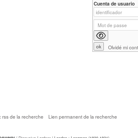
Cuenta de usuario
Olvidé mi con
x rss de la recherche
Lien permanent de la recherche
scovery
/
Dionysius Lardner
/ London : Longman (1830-1831)