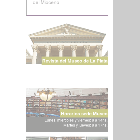
del Mioceno
Revista del Museo de La Plata
Horarios sede Museo
Lunes, miércoles y viernes: 8 a 14hs.
Martes y jueves: 8 a 17hs.