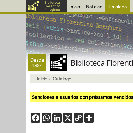
Inicio
Noticias
Catálogo
Inicio
Catálogo
Sanciones a usuarios con préstamos vencidos:
Facebook
WhatsApp
LinkedIn
X
Copy
Share
Link