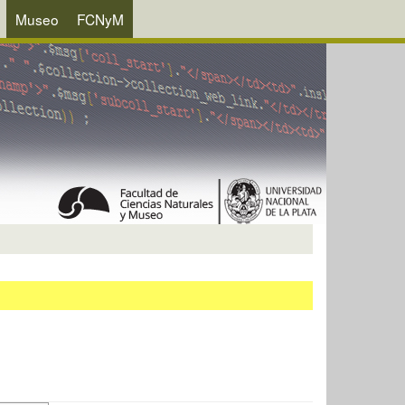
Museo
FCNyM