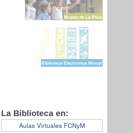
Museo de La Plata
Biblioteca Electrónica Mincyt
La Biblioteca en:
Aulas Virtuales FCNyM