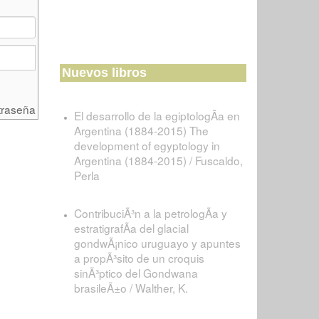
Nuevos libros
traseña
El desarrollo de la egiptologÃ­a en
Argentina (1884-2015) The
development of egyptology in
Argentina (1884-2015) / Fuscaldo,
Perla
ContribuciÃ³n a la petrologÃ­a y
estratigrafÃ­a del glacial
gondwÃ¡nico uruguayo y apuntes
a propÃ³sito de un croquis
sinÃ³ptico del Gondwana
brasileÃ±o / Walther, K.