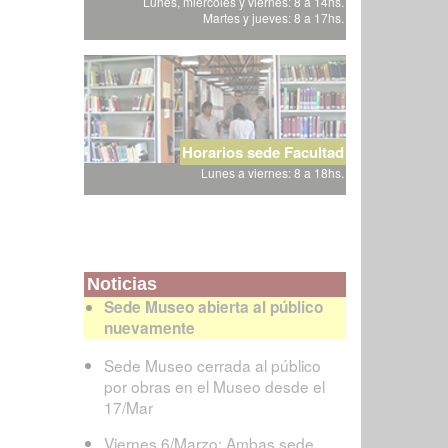
Lunes, miércoles y viernes: 8 a 14hs.
Martes y jueves: 8 a 17hs.
Horarios sede Facultad
Lunes a viernes: 8 a 18hs.
Noticias
Sede Museo abierta al público
nuevamente
Sede Museo cerrada al público
por obras en el Museo desde el
17/Mar
Viernes 6/Marzo: Ambas sede