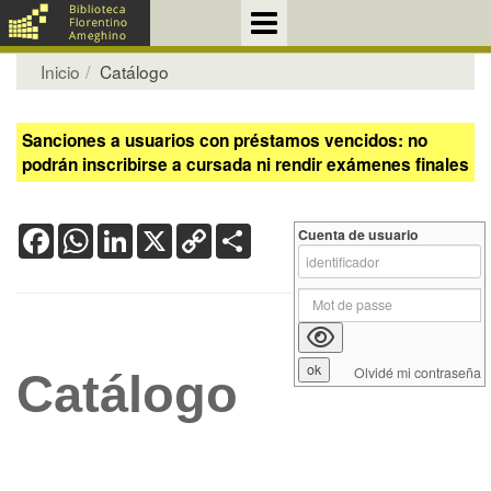
Inicio
Catálogo
Sanciones a usuarios con préstamos vencidos: no
podrán inscribirse a cursada ni rendir exámenes finales
Facebook
WhatsApp
LinkedIn
X
Copy
Share
Cuenta de usuario
Link
Olvidé mi contraseña
Catálogo