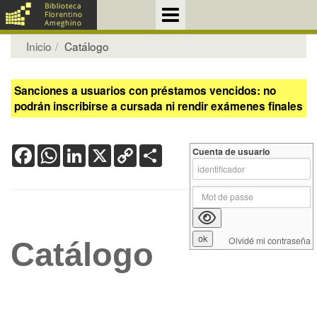
Inicio
Catálogo
Sanciones a usuarios con préstamos vencidos: no
podrán inscribirse a cursada ni rendir exámenes finales
Facebook
WhatsApp
LinkedIn
X
Copy
Share
Cuenta de usuario
Link
Olvidé mi contraseña
Catálogo