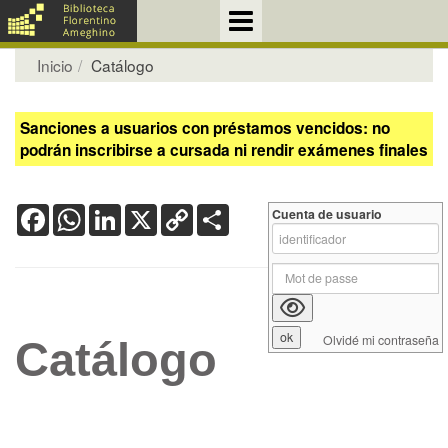
Inicio
Catálogo
Sanciones a usuarios con préstamos vencidos: no
podrán inscribirse a cursada ni rendir exámenes finales
Facebook
WhatsApp
LinkedIn
X
Copy
Share
Cuenta de usuario
Link
Olvidé mi contraseña
Catálogo