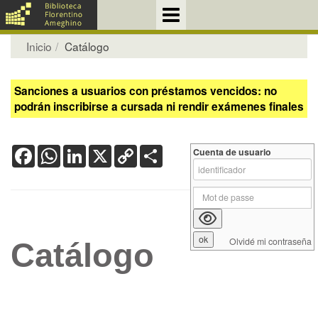
Inicio
Catálogo
Sanciones a usuarios con préstamos vencidos: no
podrán inscribirse a cursada ni rendir exámenes finales
Facebook
WhatsApp
LinkedIn
X
Copy
Share
Cuenta de usuario
Link
Olvidé mi contraseña
Catálogo