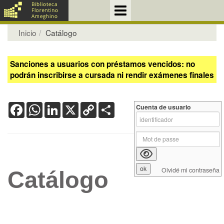
Inicio
Catálogo
Sanciones a usuarios con préstamos vencidos: no
podrán inscribirse a cursada ni rendir exámenes finales
Facebook
WhatsApp
LinkedIn
X
Copy
Share
Cuenta de usuario
Link
Olvidé mi contraseña
Catálogo