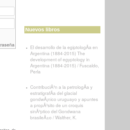
Nuevos libros
traseña
El desarrollo de la egiptologÃ­a en
Argentina (1884-2015) The
development of egyptology in
Argentina (1884-2015) / Fuscaldo,
Perla
ContribuciÃ³n a la petrologÃ­a y
estratigrafÃ­a del glacial
gondwÃ¡nico uruguayo y apuntes
a propÃ³sito de un croquis
sinÃ³ptico del Gondwana
brasileÃ±o / Walther, K.
geitos de