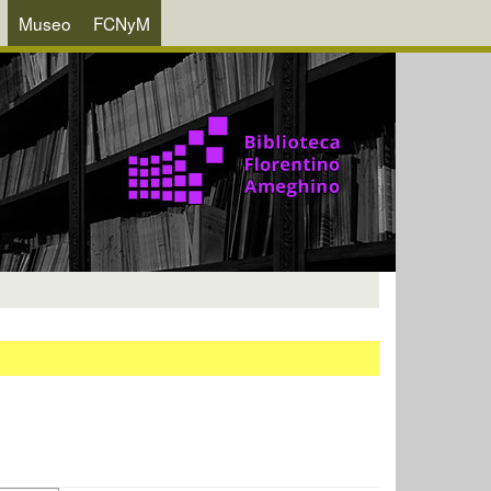
Museo
FCNyM