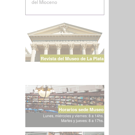
del Mioceno
Revista del Museo de La Plata
Horarios sede Museo
Lunes, miércoles y viernes: 8 a 14hs.
Martes y jueves: 8 a 17hs.