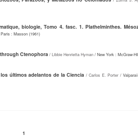
matique, biologie, Tomo 4. fasc. 1. Plathelminthes. Mésoz
 Paris : Masson (1961)
a through Ctenophora
/
Libbie Henrietta Hyman
/ New York : McGraw-Hil
os últimos adelantos de la Ciencia
/
Carlos E. Porter
/ Valparaí
1