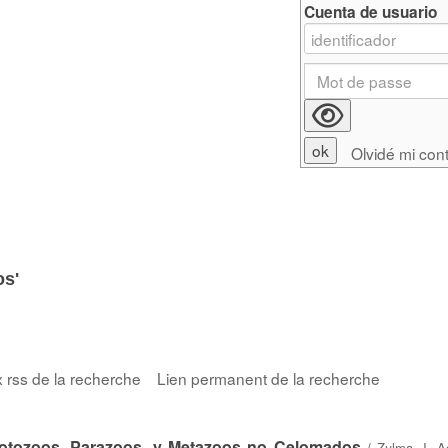
Cuenta de usuario
Olvidé mi con
s'
x rss de la recherche
Lien permanent de la recherche
notozoos, Parazoos, y Metazoos no Celomados
/
Zulma J. A