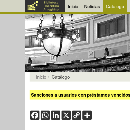
Inicio
Noticias
Catálogo
Inicio
Catálogo
Sanciones a usuarios con préstamos vencidos:
Facebook
WhatsApp
LinkedIn
X
Copy
Share
Link