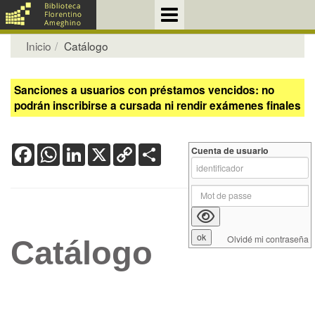
Inicio
Catálogo
Sanciones a usuarios con préstamos vencidos: no
podrán inscribirse a cursada ni rendir exámenes finales
Facebook
WhatsApp
LinkedIn
X
Copy
Share
Cuenta de usuario
Link
Olvidé mi contraseña
Catálogo