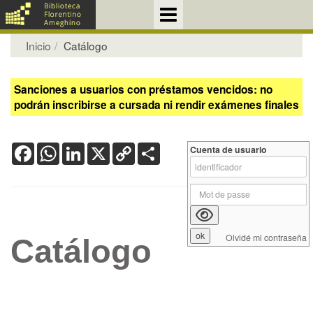
Inicio
Catálogo
Sanciones a usuarios con préstamos vencidos: no
podrán inscribirse a cursada ni rendir exámenes finales
Facebook
WhatsApp
LinkedIn
X
Copy
Share
Cuenta de usuario
Link
Olvidé mi contraseña
Catálogo