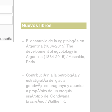
Nuevos libros
traseña
El desarrollo de la egiptologÃ­a en
Argentina (1884-2015) The
development of egyptology in
Argentina (1884-2015) / Fuscaldo,
Perla
ContribuciÃ³n a la petrologÃ­a y
estratigrafÃ­a del glacial
gondwÃ¡nico uruguayo y apuntes
a propÃ³sito de un croquis
sinÃ³ptico del Gondwana
brasileÃ±o / Walther, K.