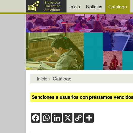
Inicio
Noticias
Catálogo
Inicio
Catálogo
Sanciones a usuarios con préstamos vencidos:
Facebook
WhatsApp
LinkedIn
X
Copy
Share
Link