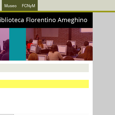
Museo
FCNyM