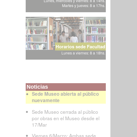
Lunes, miércoles y viernes: 8 a 14hs.
Martes y jueves: 8 a 17hs.
Horarios sede Facultad
Lunes a viernes: 8 a 18hs.
Noticias
Sede Museo abierta al público
nuevamente
Sede Museo cerrada al público
por obras en el Museo desde el
17/Mar
Viernes 6/Marzo: Ambas sede