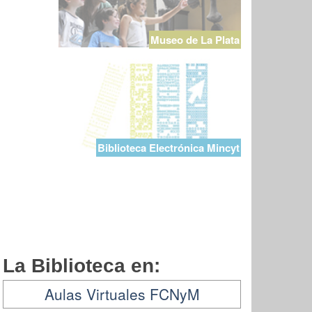
Museo de La Plata
Biblioteca Electrónica Mincyt
La Biblioteca en:
Aulas Virtuales FCNyM