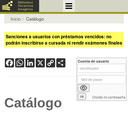
Inicio
Catálogo
Sanciones a usuarios con préstamos vencidos: no
podrán inscribirse a cursada ni rendir exámenes finales
Facebook
WhatsApp
LinkedIn
X
Copy
Share
Cuenta de usuario
Link
Olvidé mi contraseña
Catálogo