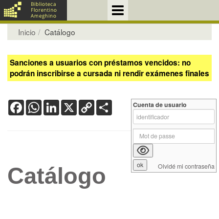
Inicio
Catálogo
Sanciones a usuarios con préstamos vencidos: no
podrán inscribirse a cursada ni rendir exámenes finales
Facebook
WhatsApp
LinkedIn
X
Copy
Share
Cuenta de usuario
Link
Olvidé mi contraseña
Catálogo