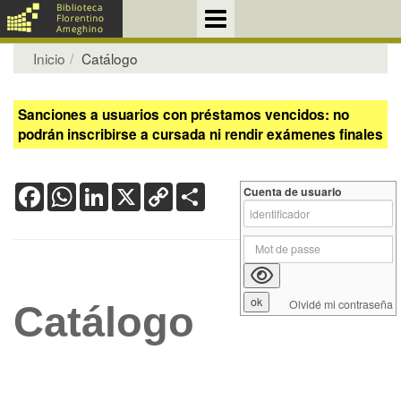
Inicio
Catálogo
Sanciones a usuarios con préstamos vencidos: no
podrán inscribirse a cursada ni rendir exámenes finales
Facebook
WhatsApp
LinkedIn
X
Copy
Share
Cuenta de usuario
Link
Olvidé mi contraseña
Catálogo